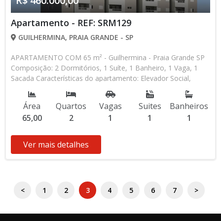
R$ 460.000,00
Apartamento - REF: SRM129
GUILHERMINA, PRAIA GRANDE - SP
APARTAMENTO COM 65 m² - Guilhermina - Praia Grande SP
Composição: 2 Dormitórios, 1 Suíte, 1 Banheiro, 1 Vaga, 1
Sacada Características do apartamento: Elevador Social,
Elevador de Serviço, Acessibilidade, Portão Automático,
Circuito Fechado TV, Água Individual, Piscina, Piscina Infantil,
Área
Quartos
Vagas
Suites
Banheiros
Sauna, Salão de Jogos, Salão de Festas, Espaço Kids, Espaço
65,00
2
1
1
1
Gourmet, Academia, Churrasqueira Lançamento, Em Obras *
Os valores e disponibilidade podem ser alterados sem prévio
aviso. Favor verificar entrando em contato com nossa equipe
Ver mais detalhes
<
1
2
3
4
5
6
7
>