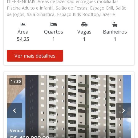
DIFERENCIAIS: Áreas de lazer são entregues mobiliadas
Piscina Adulto e Infantil, Salão de Festas, Espaço Grill, Salão
de Jogos, Sala Ginastica, Espaço Kids Rooftop,Lazer e
atividade física ao ar livre na cobertura Monitoramento de
Câmeras Instaladas: área de lazer - áreas comuns do
Área
Quartos
Vagas
Banheiros
Condominio; Controle de Acesso Digital nas Garagens e Áreas
54,25
1
1
1
Comuns; Monitoramento Digital; Área Técnica para Ar
Condicionado; Beach Box-Praia.
Ver mais detalhes
1
/
30
Venda