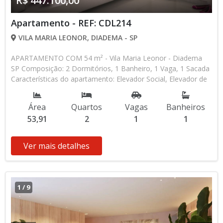
R$ 447.100,00
Apartamento - REF: CDL214
VILA MARIA LEONOR, DIADEMA - SP
APARTAMENTO COM 54 m² - Vila Maria Leonor - Diadema
SP Composição: 2 Dormitórios, 1 Banheiro, 1 Vaga, 1 Sacada
Características do apartamento: Elevador Social, Elevador de
Serviço Aceita Financiamento Bancário Lançamento, Pronto
para Morar * Os valores e disponibilidade podem ser
Área
Quartos
Vagas
Banheiros
alterados sem prévio aviso. Favor verificar entrando em
53,91
2
1
1
contato com nossa equipe
Ver mais detalhes
1
/
9