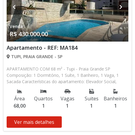
Venda
R$ 430.000,00
Apartamento - REF: MA184
TUPI, PRAIA GRANDE - SP
APARTAMENTO COM 68 m² - Tupi - Praia Grande SP
Composição: 1 Dormitório, 1 Suíte, 1 Banheiro, 1 Vaga, 1
Sacada Características do apartamento: Elevador Social,
Elevador de Serviço, Acessibilidade, Portão Automático,
Interfone, Gás Encanado, Piscina, Sauna, Salão de Jogos,
Área
Quartos
Vagas
Suites
Banheiros
Salão de Festas, Espaço Kids, Espaço Gourmet, Academia,
68,00
1
1
1
1
Churrasqueira Aceita Financiamento Bancário * Os valores e
disponibilidade podem ser alterados sem prévio aviso. Favor
verificar entrando em contato com nossa equipe
Ver mais detalhes