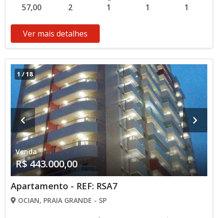
57,00
2
1
1
1
Bancário * Os valores e disponibilidade podem ser alterados
sem prévio aviso. Favor verificar entrando em contato com
nossa equipe
Ver mais detalhes
1
/
18
Venda
R$ 443.000,00
Apartamento - REF: RSA7
OCIAN, PRAIA GRANDE - SP