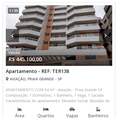
1
/
35
Venda
R$ 445.100,00
Apartamento - REF: TER138
AVIAÇÃO, PRAIA GRANDE - SP
APARTAMENTO COM 54 m² - Aviação - Praia Grande SP
Composição: 1 Dormitório, 1 Banheiro, 1 Vaga, 1 Sacada
Características do apartamento: Elevador Social, Elevador de
Serviço, Home Box, Piscina, Piscina Infantil, Salão de Jogos,
Salão de Festas, Espaço Kids, Espaço Gourmet, Academia,
Área
Quartos
Vagas
Banheiros
Lazer no terraço Aceita Financiamento Bancário Lançamento,