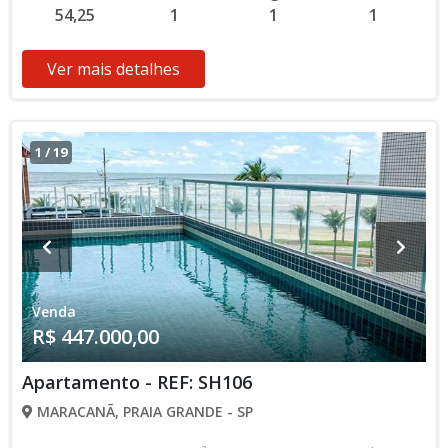
54,25
1
1
1
Pronto para Morar * Os valores e disponibilidade podem ser
alterados sem prévio aviso. Favor verificar entrando em
contato com nossa equipe
Ver mais detalhes
1
/
19
Venda
R$ 447.000,00
Apartamento - REF: SH106
MARACANÃ, PRAIA GRANDE - SP