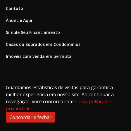
Contato
Anuncie Aqui
Simule Seu Financiamento
Casas ou Sobrados em Condomínios
Imóveis com venda em permuta
Imóveis com Vista para o Mar
Apartamentos em Andar Alto
Guardamos estatísticas de visitas para garantir a
Casa com piscina
melhor experiência em nosso site. Ao continuar a
navegação, você concorda com
nossa política de
Apartamento com piscina
privacidade
.
Condomínio fechado
Concordar e fechar
2