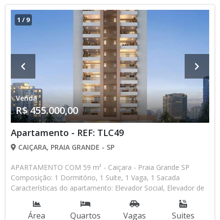
1
/
9
Venda
R$ 455.000,00
Apartamento - REF: TLC49
CAIÇARA, PRAIA GRANDE - SP
APARTAMENTO COM 59 m² - Caiçara - Praia Grande SP
Composição: 1 Dormitório, 1 Suíte, 1 Vaga, 1 Sacada
Características do apartamento: Elevador Social, Elevador de
Serviço, Acessibilidade, Portaria 24h, Água Individual, Home
Box, Piscina, Sauna, Salão de Jogos, Salão de Festas, Espaço
Área
Quartos
Vagas
Suites
Kids, Espaço Gourmet, Academia, Churrasqueira, Lazer no