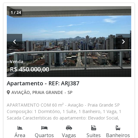
alterados sem prévio aviso. Favor verificar entrando em
contato com nossa equipe
1
/
24
Venda
R$ 450.000,00
Apartamento - REF: ARJ387
AVIAÇÃO, PRAIA GRANDE - SP
APARTAMENTO COM 60 m² - Aviação - Praia Grande SP
Composição: 1 Dormitório, 1 Suíte, 1 Banheiro, 1 Vaga, 1
Sacada Características do apartamento: Elevador Social,
Elevador de Serviço, Piscina, Sauna, Salão de Jogos, Salão de
Festas, Espaço Kids, Academia Lançamento, Pronto para
Área
Quartos
Vagas
Suites
Banheiros
Morar * Os valores e disponibilidade podem ser alterados