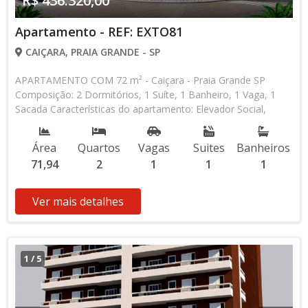
R$ 436.320,00
Apartamento - REF: EXTO81
CAIÇARA, PRAIA GRANDE - SP
APARTAMENTO COM 72 m² - Caiçara - Praia Grande SP
Composição: 2 Dormitórios, 1 Suíte, 1 Banheiro, 1 Vaga, 1
Sacada Características do apartamento: Elevador Social,
Elevador de Serviço, Acessibilidade, Portão Automático,
Interfone, Água Individual, Gás Encanado, Home Box, Piscina,
Área
Quartos
Vagas
Suites
Banheiros
Sauna, Salão de Jogos, Salão de Festas, Espaço Kids, Espaço
71,94
2
1
1
1
Gourmet, Academia, Churrasqueira Aceita Financiamento
Direto com a Construtora Lançamento, Pronto para Morar
Entrada de R$ 218.160,00 60 Parcelas Mensais de R$ 3.636,00
Ver mais detalhes
R$ 436.320,00 valor Total * Os valores e disponibilidade
podem ser alterados sem prévio aviso. Favor verificar
entrando em contato com nossa equipe
1
/
5