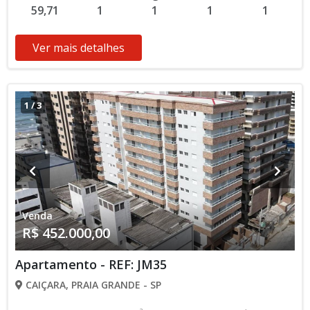
59,71
1
1
1
1
sem prévio aviso. Favor verificar entrando em contato com
nossa equipe
Ver mais detalhes
1
/
3
Venda
R$ 452.000,00
Apartamento - REF: JM35
CAIÇARA, PRAIA GRANDE - SP