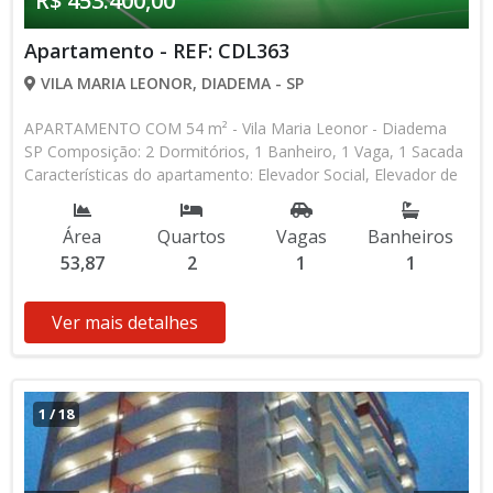
R$ 453.400,00
Apartamento - REF: CDL363
VILA MARIA LEONOR, DIADEMA - SP
APARTAMENTO COM 54 m² - Vila Maria Leonor - Diadema
SP Composição: 2 Dormitórios, 1 Banheiro, 1 Vaga, 1 Sacada
Características do apartamento: Elevador Social, Elevador de
Serviço, Quadra, Espaço Kids Aceita Financiamento Bancário
Lançamento, Pronto para Morar * Os valores e
Área
Quartos
Vagas
Banheiros
disponibilidade podem ser alterados sem prévio aviso. Favor
53,87
2
1
1
verificar entrando em contato com nossa equipe
Ver mais detalhes
1
/
18