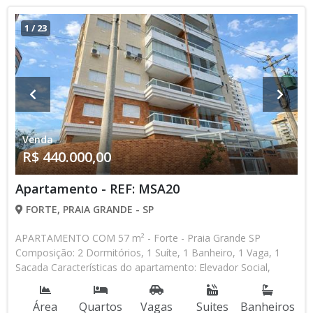
contato com nossa equipe
1
/
23
Venda
R$ 440.000,00
Apartamento - REF: MSA20
FORTE, PRAIA GRANDE - SP
APARTAMENTO COM 57 m² - Forte - Praia Grande SP
Composição: 2 Dormitórios, 1 Suíte, 1 Banheiro, 1 Vaga, 1
Sacada Características do apartamento: Elevador Social,
Elevador de Serviço, Acessibilidade, Portão Automático,
Interfone, Circuito Fechado TV, Piscina, Salão de Jogos, Salão
Área
Quartos
Vagas
Suites
Banheiros
de Festas, Academia, Churrasqueira Aceita Financiamento