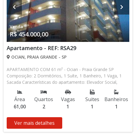
Venda
R$ 454.000,00
Apartamento - REF: RSA29
OCIAN, PRAIA GRANDE - SP
APARTAMENTO COM 61 m² - Ocian - Praia Grande SP
Composição: 2 Dormitórios, 1 Suíte, 1 Banheiro, 1 Vaga, 1
Sacada Características do apartamento: Elevador Social,
Elevador de Serviço, Acessibilidade, Portão Automático,
Interfone, Água Individual, Piscina, Piscina Infantil, Sauna,
Área
Quartos
Vagas
Suites
Banheiros
Salão de Jogos, Salão de Festas, Espaço Kids, Espaço
61,00
2
1
1
1
Gourmet, Academia, Churrasqueira * Os valores e
disponibilidade podem ser alterados sem prévio aviso. Favor
verificar entrando em contato com nossa equipe
Ver mais detalhes