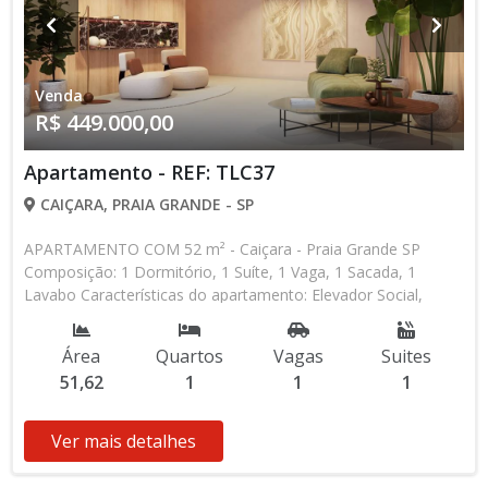
Venda
R$ 449.000,00
Apartamento - REF: TLC37
CAIÇARA, PRAIA GRANDE - SP
APARTAMENTO COM 52 m² - Caiçara - Praia Grande SP
Composição: 1 Dormitório, 1 Suíte, 1 Vaga, 1 Sacada, 1
Lavabo Características do apartamento: Elevador Social,
Elevador de Serviço, Acessibilidade, Portaria 24h, Água
Individual, Home Box, Piscina, Sauna, Salão de Jogos, Salão
Área
Quartos
Vagas
Suites
de Festas, Espaço Kids, Espaço Gourmet, Academia,
51,62
1
1
1
Churrasqueira, Lazer no terraço Aceita Financiamento
Bancário Lançamento, Em Obras Entrada de R$ 44.900,00 15
Parcelas Mensais de R$ 2.394,67 2 Parcelas Anuais de R$
Ver mais detalhes
11.225,00 R$ 31.430,00 Entrega das Chaves R$ 449.000,00
valor Total * Os valores e disponibilidade podem ser