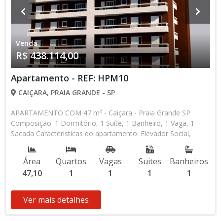
Venda
R$ 438.114,00
Apartamento - REF: HPM10
CAIÇARA, PRAIA GRANDE - SP
APARTAMENTO COM 47 m² - Caiçara - Praia Grande SP
Composição: 1 Dormitório, 1 Suíte, 1 Banheiro, 1 Vaga, 1
Sacada Características do apartamento: Elevador Social,
Elevador de Serviço, Acessibilidade, Portão Automático,
Interfone, Piscina, Salão de Jogos, Salão de Festas,
Área
Quartos
Vagas
Suites
Banheiros
Academia, Churrasqueira Aceita Financiamento Direto com a
47,10
1
1
1
1
Construtora Lançamento, Em Obras Entrada de R$ 54.764,30
100 Parcelas Mensais de R$ 1.638,55 16 Parcelas Semestrais
de R$ 10.295,70 R$ 54.764,30 Entrega das Chaves R$
Ver mais detalhes
438.114,00 valor Total * Os valores e disponibilidade podem
ser alterados sem prévio aviso. Favor verificar entrando em