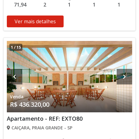
71,94
2
1
1
1
Academia, Churrasqueira Aceita Financiamento Direto com a
Construtora Lançamento, Pronto para Morar Entrada de R$
218.160,00 60 Parcelas Mensais de R$ 3.636,00 R$ 436.320,00
Ver mais detalhes
valor Total * Os valores e disponibilidade podem ser
alterados sem prévio aviso. Favor verificar entrando em
contato com nossa equipe
1
/
15
Venda
R$ 436.320,00
Apartamento - REF: EXTO80
CAIÇARA, PRAIA GRANDE - SP