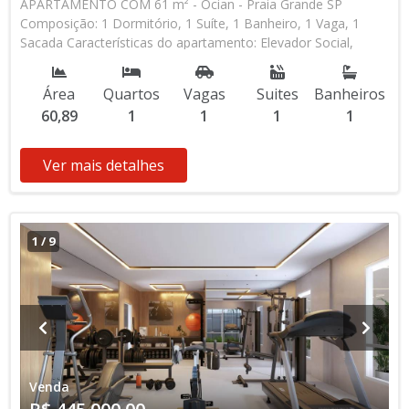
APARTAMENTO COM 61 m² - Ocian - Praia Grande SP
Composição: 1 Dormitório, 1 Suíte, 1 Banheiro, 1 Vaga, 1
Sacada Características do apartamento: Elevador Social,
Elevador de Serviço, Acessibilidade, Portão Automático,
Piscina, Sauna, Salão de Jogos, Salão de Festas, Espaço Kids,
Área
Quartos
Vagas
Suites
Banheiros
Espaço Gourmet, Academia, Churrasqueira Aceita
60,89
1
1
1
1
Financiamento Bancário * Os valores e disponibilidade podem
ser alterados sem prévio aviso. Favor verificar entrando em
contato com nossa equipe
Ver mais detalhes
1
/
9
Venda