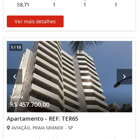
58,71
1
1
1
terraço Aceita Financiamento Bancário Lançamento, Em
Obras Entrada de R$ 45.500,00 15 Parcelas Mensais de R$
2.426,67 2 Parcelas Anuais de R$ 11.375,00 R$ 31.850,00
Ver mais detalhes
Entrega das Chaves R$ 455.000,00 valor Total * Os valores e
disponibilidade podem ser alterados sem prévio aviso. Favor
verificar entrando em contato com nossa equipe
1
/
15
Venda
R$ 457.700,00
Apartamento - REF: TER65
AVIAÇÃO, PRAIA GRANDE - SP