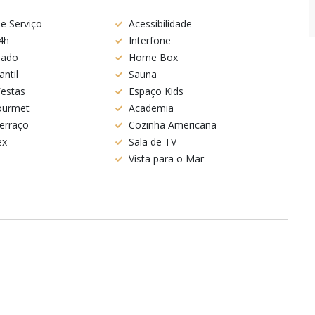
e Serviço
Acessibilidade
4h
Interfone
nado
Home Box
antil
Sauna
Festas
Espaço Kids
ourmet
Academia
terraço
Cozinha Americana
ex
Sala de TV
o
Vista para o Mar