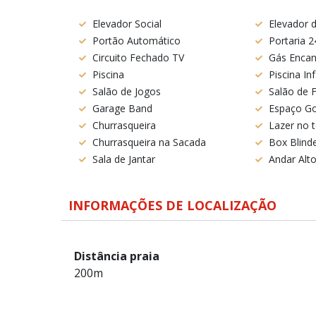
Elevador Social
Elevador d
Portão Automático
Portaria 2
Circuito Fechado TV
Gás Enca
Piscina
Piscina Inf
Salão de Jogos
Salão de 
Garage Band
Espaço G
Churrasqueira
Lazer no 
Churrasqueira na Sacada
Box Blind
Sala de Jantar
Andar Alt
INFORMAÇÕES DE LOCALIZAÇÃO
Distância praia
200m