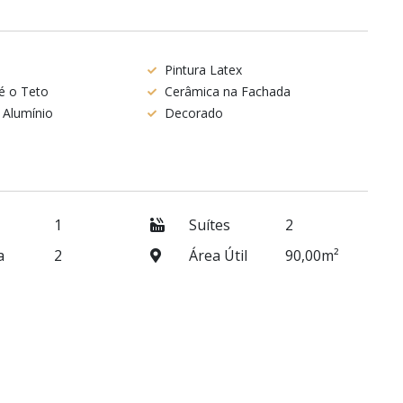
Pintura Latex
té o Teto
Cerâmica na Fachada
 Alumínio
Decorado
1
Suítes
2
a
2
Área Útil
90,00m²