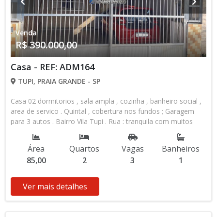
Venda
R$ 390.000,00
Casa - REF: ADM164
TUPI, PRAIA GRANDE - SP
Casa 02 dormitorios , sala ampla , cozinha , banheiro social ,
area de servico . Quintal , cobertura nos fundos ; Garagem
para 3 autos . Bairro Vila Tupi . Rua : tranquila com muitos
moradores fixos .. Proximo a escolas , padarias, e comercio
em geral .
Área
Quartos
Vagas
Banheiros
85,00
2
3
1
Ver mais detalhes