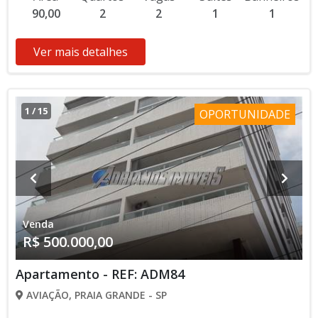
90,00
2
2
1
1
Ver mais detalhes
1
/
15
OPORTUNIDADE
Venda
R$ 500.000,00
Apartamento - REF: ADM84
AVIAÇÃO, PRAIA GRANDE - SP