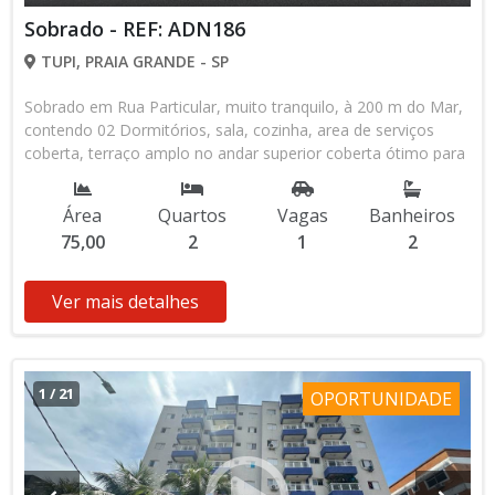
Sobrado - REF: ADN186
TUPI, PRAIA GRANDE - SP
Sobrado em Rua Particular, muito tranquilo, à 200 m do Mar,
contendo 02 Dormitórios, sala, cozinha, area de serviços
coberta, terraço amplo no andar superior coberta ótimo para
festividades. Garagem coberta para 01 auto. Escritura
definitiva OK . ótima localização na Vila Tupi - Praia Grande -
Área
Quartos
Vagas
Banheiros
SP.
75,00
2
1
2
Ver mais detalhes
1
/
21
OPORTUNIDADE