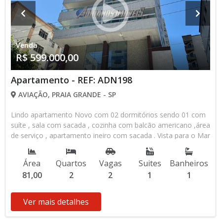
Venda
R$ 599.000,00
Apartamento - REF: ADN198
AVIAÇÃO, PRAIA GRANDE - SP
Lindo apartamento Novo com 02 dormitórios sendo 01 com
suíte , sala com sacada , cozinha com balcão americano ,área
de serviço , apartamento ineiro com sacada . Vista para o Mar
definitiva . Andar alto que permite iluminação natural e
ventilação . Aparatamento novo . Prédio com área de lazer na
Área
Quartos
Vagas
Suites
Banheiros
cobertura . Piscina com raia , área de Sol com cadeiras e
81,00
2
2
1
1
mesas para seu conforto. Academia completa , com vários
tipos de aparelhos . Salão de festas para reuniões e
festividades. Salão de Jogos com espaço Kids . Hall de
Ver mais detalhes
entrada com sofás e decoração impecáveis . Prédio lindo
apenas 100 metros do Mar .