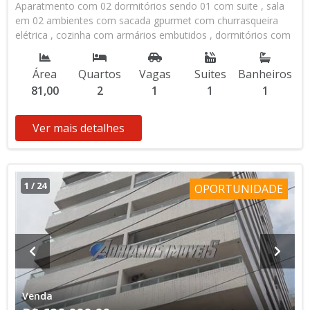
Aparatmento com 02 dormitórios sendo 01 com suite , sala
em 02 ambientes com sacada gpurmet com churrasqueira
elétrica , cozinha com armários embutidos , dormitórios com
cama Box e armários novos . sacads compreende a sala e o
dormitório. área técinica para instalação de ar-condicionado.
Área
Quartos
Vagas
Suites
Banheiros
]Prédiop com lazer , piscina , salão de jogos e festas
81,00
2
1
1
1
,totalmente mobiliado e decorado. Prédio semi -novo. Venha
conhecer o apartamento e se encantar.
Ver mais detalhes
1
/
24
OPORTUNIDADE
Venda