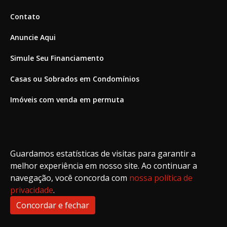
Contato
Anuncie Aqui
Simule Seu Financiamento
Casas ou Sobrados em Condomínios
Imóveis com venda em permuta
Imóveis com Vista para o Mar
Apartamentos em Andar Alto
Guardamos estatísticas de visitas para garantir a
Casa com piscina
melhor experiência em nosso site. Ao continuar a
navegação, você concorda com
nossa política de
Apartamento com piscina
privacidade
.
Condomínio fechado
Concordar e fechar
2