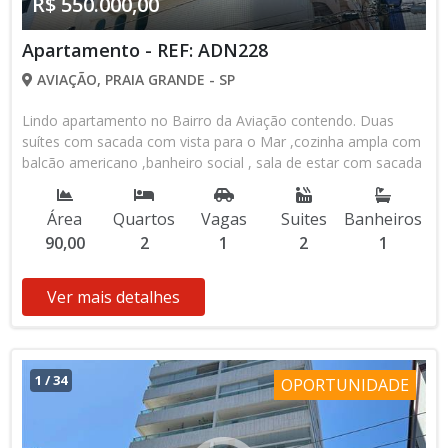
R$ 550.000,00
Apartamento - REF: ADN228
AVIAÇÃO, PRAIA GRANDE - SP
Lindo apartamento no Bairro da Aviação contendo. Duas
suítes com sacada com vista para o Mar ,cozinha ampla com
balcão americano ,banheiro social , sala de estar com sacada
gourmet , apto amplo e arejado . Prédio com Lazer , Piscina ,
Brinquedoteca , salão de jogos e salão de festas , academia
Área
Quartos
Vagas
Suites
Banheiros
com equipamentos de ultima geração . Prédio tranquilopara
90,00
2
1
2
1
residir ou passar férias .
Ver mais detalhes
1
/
34
OPORTUNIDADE