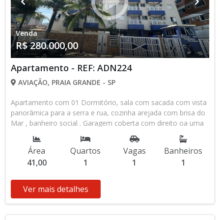
Venda
R$ 280.000,00
Apartamento - REF: ADN224
AVIAÇÃO, PRAIA GRANDE - SP
Apartamento com 01 Dormitório, sala com sacada com vista
panorãmica para a serra e rua, cozinha arejada com brisa do
Mar , banheiro social . Garagem coberta com direito oa uma
vaga de automovel . Prédio com piscina, salão de jogos e
salão de festas com cozinha completa ,churrasqueira a
Área
Quartos
Vagas
Banheiros
carvão . Portaria 24 horas com segurança, para seu maior
41,00
1
1
1
conforto em Praia Grande . Venha conhecer o apto e
desfrutar suas férias no bairro da Aviação em Praia Grande
SP. Documentação OK . Aceita financiamento bancário .
Ver mais detalhes