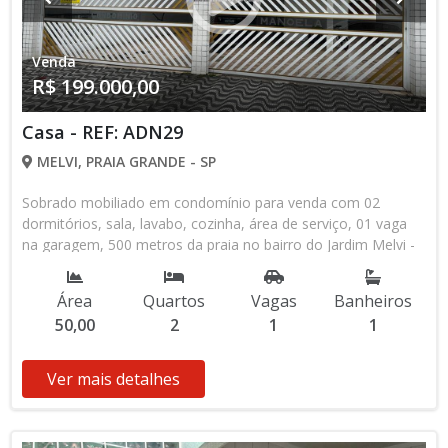
Venda
R$ 199.000,00
Casa - REF: ADN29
MELVI, PRAIA GRANDE - SP
Sobrado mobiliado em condomínio para venda com 02
dormitórios, sala, lavabo, cozinha, área de serviço, 01 vaga
na garagem, 500 metros da praia no bairro do Jardim Melvi -
Praia Grande - SP Documentação em dia. Aceita
financiamento bancário.
Área
Quartos
Vagas
Banheiros
50,00
2
1
1
Ver mais detalhes