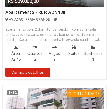
R$ 509.000,00
Apartamento - REF: ADN138
AVIACAO, PRAIA GRANDE - SP
apartamento com 2 dormitorios ,sendo 1 com suite ,sala
ampla , cozinha ,area de servico , banheiro social com pia em
granito . Sacada com churrasqueira integrando quarto e sala .
Acabamento em porcelanato pias da cozinha em granito .
Apto amplo e arejado com claridade natural. Otima
Área
Quartos
Vagas
Suites
Banheiros
localizacao . Bairro Aviacao . Condicoes especiais de
72,46
2
2
1
1
pagamento direto com a construtora .
Ver mais detalhes
1
/
32
OPORTUNIDADE