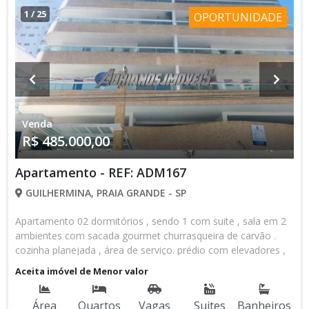
1
/
25
OPORTUNIDADE
Venda
R$ 485.000,00
Apartamento - REF: ADM167
GUILHERMINA, PRAIA GRANDE - SP
Apartamento 02 dormitórios , sendo 1 com suite , sala em 2
ambientes com sacada gourmet churrasqueira de carvão .
cozinha planejada , área de serviço. prédio com elevadores ,
piscina , salões de jogos e festas . Prédio com portaria 24
Aceita imóvel de Menor valor
horas . Localização privilegiada . Jardim guilhermina .
Área
Quartos
Vagas
Suites
Banheiros