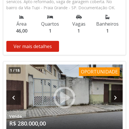
servicos. Apto reformado, vaga de garagem coberta. No
bairro da Vila Tupi - Praia Grande - SP. Documentação OK.
Aceita financiamneto bancario.
Área
Quartos
Vagas
Banheiros
46,00
1
1
1
Ver mais detalhes
1
/
18
OPORTUNIDADE
Venda
R$ 280.000,00