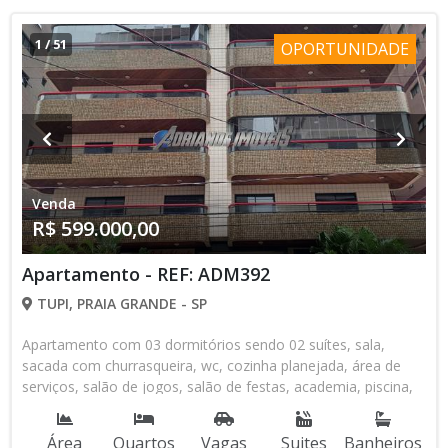
1
/
51
OPORTUNIDADE
Venda
R$ 599.000,00
Apartamento - REF: ADM392
TUPI, PRAIA GRANDE - SP
Apartamento com 03 dormitórios sendo 02 suítes, sala,
sacada com churrasqueira, wc, cozinha planejada, área de
serviços, salão de jogos, salão de festas, academia, piscina,
sauna, 02 vagas na garagem, 100 metros da praia na Vila Tupi
- Praia Grande - SP.
Área
Quartos
Vagas
Suites
Banheiros