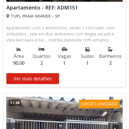
Apartamento - REF: ADM151
TUPI, PRAIA GRANDE - SP
Aparatmento com 2 dormitórios, sendo 1 com suíte ,com
embutidos , sala em dois ambientes com ampla sacada e
vista livre para a rua ., cozinha planejada com armários
embutidos, área de serviço, banheiro social. Apto Amplo e
arejado com vista privilegiada para a praça com arborização.
Área
Quartos
Vagas
Suites
Banheiros
Bairro Vila Tupi ,próximo apadarias escolas , mercados ,
90,00
2
1
1
2
pizzarias , e a 2 quadras do Mar . Òtima Localização . Prédio
com elevadores , sauna , piscina , e quiosque com área de
churrasco , salões de jogos e festas. . Venha morar ou passar
Ver mais detalhes
suas férias, em um dos melhores bairros de Praia Grande..
1
/
28
OPORTUNIDADE