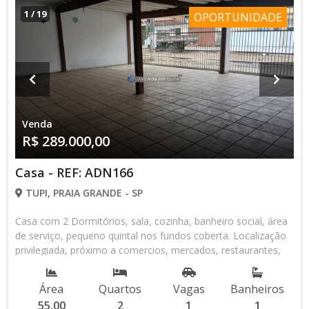
1
/
19
OPORTUNIDADE
Venda
R$ 289.000,00
Casa - REF: ADN166
TUPI, PRAIA GRANDE - SP
Casa com 2 Dormitórios, sala, cozinha, banheiro social, área
de serviço, pequeno quintal nos fundos coberta. Localização
privilegiada, próximo a comercios, mercados, restaurantes,
Documentação OK.
Área
Quartos
Vagas
Banheiros
55,00
2
1
1