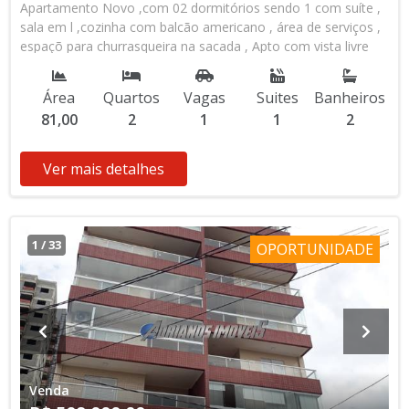
Apartamento Novo ,com 02 dormitórios sendo 1 com suíte ,
sala em l ,cozinha com balcão americano , área de serviços ,
espaçõ para churrasqueira na sacada , Apto com vista livre
para o Mar . Sacada por todo o apartamento . prédio com
elevadores . Salões de festas e jogos . Piscina , espaço Grill.
Área
Quartos
Vagas
Suites
Banheiros
Ascessibilidade . Bairro Aviação . Apto Pronto para Morar .
81,00
2
1
1
2
Ver mais detalhes
1
/
33
OPORTUNIDADE
Venda