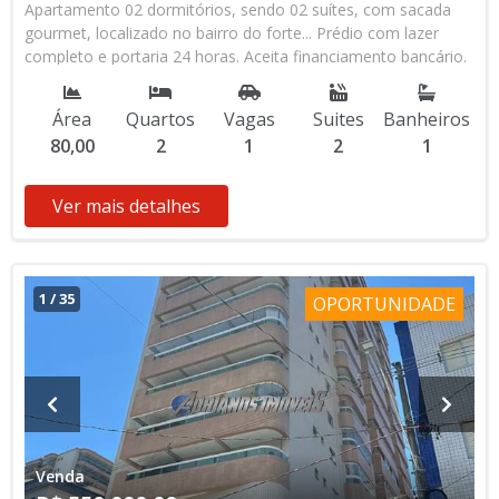
Apartamento 02 dormitórios, sendo 02 suítes, com sacada
gourmet, localizado no bairro do forte... Prédio com lazer
completo e portaria 24 horas. Aceita financiamento bancário.
Área
Quartos
Vagas
Suites
Banheiros
80,00
2
1
2
1
Ver mais detalhes
1
/
35
OPORTUNIDADE
Venda