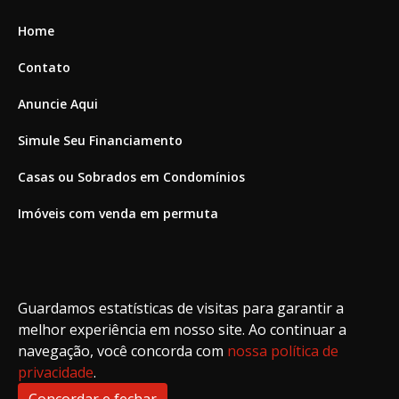
Home
Contato
Anuncie Aqui
Simule Seu Financiamento
Casas ou Sobrados em Condomínios
Imóveis com venda em permuta
Imóveis com Vista para o Mar
Apartamentos em Andar Alto
Guardamos estatísticas de visitas para garantir a
Casa com piscina
melhor experiência em nosso site. Ao continuar a
navegação, você concorda com
nossa política de
Apartamento com piscina
privacidade
.
Condomínio fechado