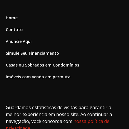
Home
Contato
Anuncie Aqui
Simule Seu Financiamento
Casas ou Sobrados em Condomínios
Imóveis com venda em permuta
Imóveis com Vista para o Mar
Apartamentos em Andar Alto
Guardamos estatísticas de visitas para garantir a
Casa com piscina
melhor experiência em nosso site. Ao continuar a
navegação, você concorda com
nossa política de
Apartamento com piscina
privacidade
.