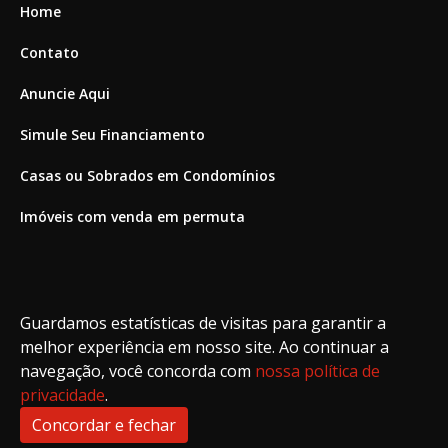
Home
Contato
Anuncie Aqui
Simule Seu Financiamento
Casas ou Sobrados em Condomínios
Imóveis com venda em permuta
Imóveis com Vista para o Mar
Apartamentos em Andar Alto
Guardamos estatísticas de visitas para garantir a
Casa com piscina
melhor experiência em nosso site. Ao continuar a
navegação, você concorda com
nossa política de
Apartamento com piscina
privacidade
.
Condomínio fechado
Concordar e fechar
2