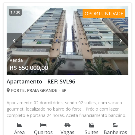
1
/
30
OPORTUNIDADE
Venda
R$ 550.000,00
Apartamento - REF: SVL96
FORTE, PRAIA GRANDE - SP
Apartamento 02 dormitórios, sendo 02 suítes, com sacada
gourmet, localizado no bairro do forte... Prédio com lazer
completo e portaria 24 horas. Aceita financiamento bancário.
Área
Quartos
Vagas
Suites
Banheiros