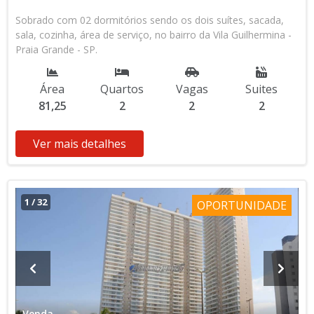
Sobrado com 02 dormitórios sendo os dois suítes, sacada,
sala, cozinha, área de serviço, no bairro da Vila Guilhermina -
Praia Grande - SP.
Área
Quartos
Vagas
Suites
81,25
2
2
2
Ver mais detalhes
1
/
32
OPORTUNIDADE
Venda