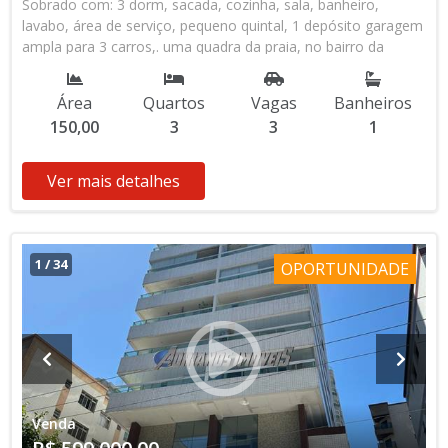
Sobrado com: 3 dorm, sacada, cozinha, sala, banheiro,
lavabo, área de serviço, pequeno quintal, 1 depósito garagem
ampla para 3 carros,. uma quadra da praia, no bairro da
Cidade Ocian. - praia Grande. - SP. .
Área
Quartos
Vagas
Banheiros
150,00
3
3
1
Ver mais detalhes
1
/
34
OPORTUNIDADE
Venda