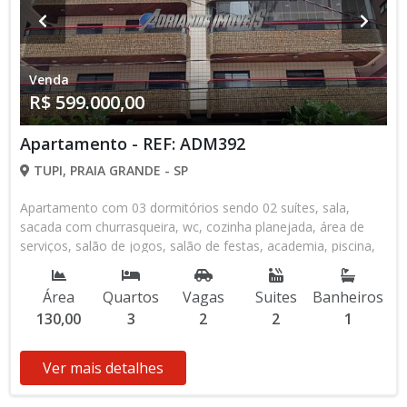
Venda
R$ 599.000,00
Apartamento - REF: ADM392
TUPI, PRAIA GRANDE - SP
Apartamento com 03 dormitórios sendo 02 suítes, sala,
sacada com churrasqueira, wc, cozinha planejada, área de
serviços, salão de jogos, salão de festas, academia, piscina,
sauna, 02 vagas na garagem, 100 metros da praia na Vila Tupi
- Praia Grande - SP.
Área
Quartos
Vagas
Suites
Banheiros
130,00
3
2
2
1
Ver mais detalhes