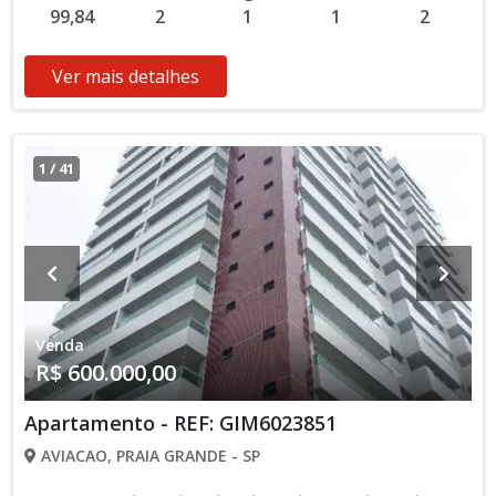
99,84
2
1
1
2
Ver mais detalhes
1
/
41
Venda
R$ 600.000,00
Apartamento - REF: GIM6023851
AVIACAO, PRAIA GRANDE - SP