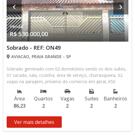
Venda
R$ 530.000,00
Sobrado - REF: ON49
AVIACAO, PRAIA GRANDE - SP
Sobrado geminado com 02 dormitórios sendo os dois suítes,
01 sacada, sala, cozinha, área de serviço, churrasqueira, 02
vagas na garagem, próximo do comercio em geral, 650
metros da praia no bairro da Aviação - Praia Grande - SP.
Área
Quartos
Vagas
Suites
Banheiros
86,23
2
2
2
2
Ver mais detalhes