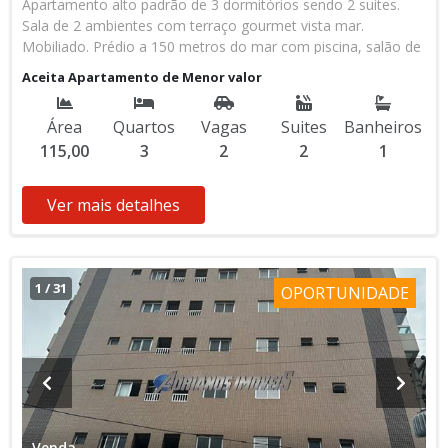
Apartamento alto padrão de 3 dormitórios sendo 2 suítes.
Sala de 2 ambientes com terraço gourmet vista mar.
Mobiliado. Prédio a 150 metros do mar com piscina, salão de
festas, salão de jogos, brinquedoteca, cinema, academia,
Aceita Apartamento de Menor valor
área de descanso, armários individuais, portaria 24 horas e
direito a 2 vagas de garagem. * Aceita financiamento
Área
Quartos
Vagas
Suites
Banheiros
bancário. * Aceita permuta por imóvel de menor valor em
115,00
3
2
2
1
Praia Grande. * Aceita automóvel como parte de pagamento.
Ver mais detalhes
1
/
31
OPORTUNIDADE
Venda