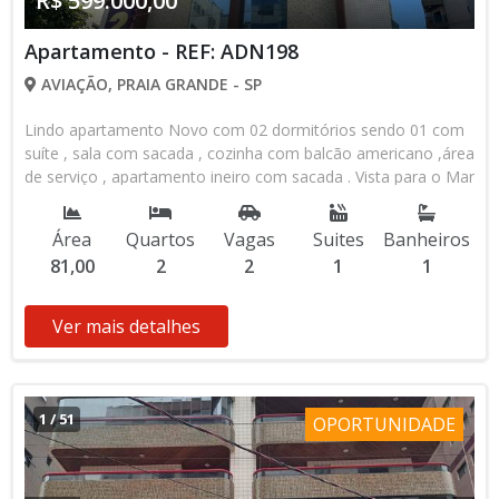
R$ 599.000,00
Apartamento - REF: ADN198
AVIAÇÃO, PRAIA GRANDE - SP
Lindo apartamento Novo com 02 dormitórios sendo 01 com
suíte , sala com sacada , cozinha com balcão americano ,área
de serviço , apartamento ineiro com sacada . Vista para o Mar
definitiva . Andar alto que permite iluminação natural e
ventilação . Aparatamento novo . Prédio com área de lazer na
Área
Quartos
Vagas
Suites
Banheiros
cobertura . Piscina com raia , área de Sol com cadeiras e
81,00
2
2
1
1
mesas para seu conforto. Academia completa , com vários
tipos de aparelhos . Salão de festas para reuniões e
festividades. Salão de Jogos com espaço Kids . Hall de
Ver mais detalhes
entrada com sofás e decoração impecáveis . Prédio lindo
apenas 100 metros do Mar .
1
/
51
OPORTUNIDADE