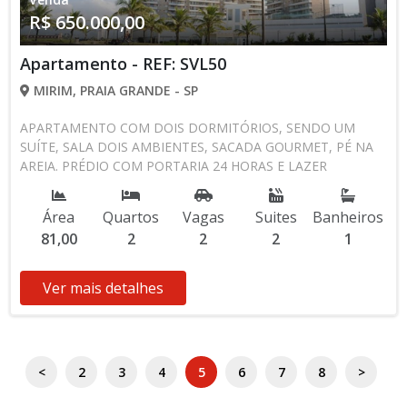
R$ 650.000,00
Apartamento - REF: SVL50
MIRIM, PRAIA GRANDE - SP
APARTAMENTO COM DOIS DORMITÓRIOS, SENDO UM
SUÍTE, SALA DOIS AMBIENTES, SACADA GOURMET, PÉ NA
AREIA. PRÉDIO COM PORTARIA 24 HORAS E LAZER
COMPLETO... LOCALIZADO NO BAIRRO DA MIRIM...
PRÓXIMO A PREFEITURA, HOSPITAL, MERCADO
Área
Quartos
Vagas
Suites
Banheiros
ATACADISTA...
81,00
2
2
2
1
Ver mais detalhes
<
2
3
4
5
6
7
8
>