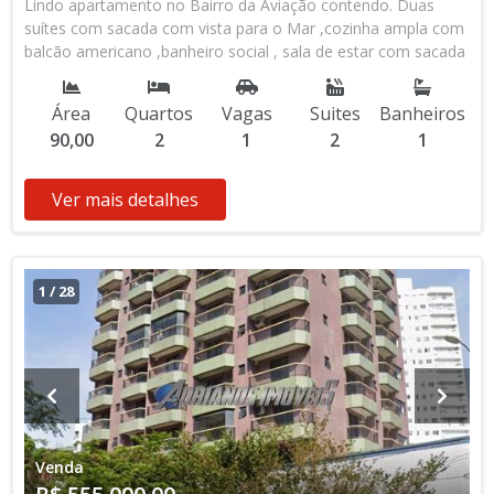
Lindo apartamento no Bairro da Aviação contendo. Duas
suítes com sacada com vista para o Mar ,cozinha ampla com
balcão americano ,banheiro social , sala de estar com sacada
gourmet , apto amplo e arejado . Prédio com Lazer , Piscina ,
Brinquedoteca , salão de jogos e salão de festas , academia
Área
Quartos
Vagas
Suites
Banheiros
com equipamentos de ultima geração . Prédio tranquilopara
90,00
2
1
2
1
residir ou passar férias .
Ver mais detalhes
1
/
28
Venda