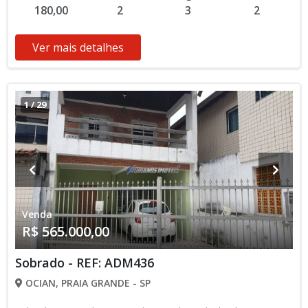
180,00
2
3
2
Ver mais detalhes
1
/
29
Venda
R$ 565.000,00
Sobrado - REF: ADM436
OCIAN, PRAIA GRANDE - SP