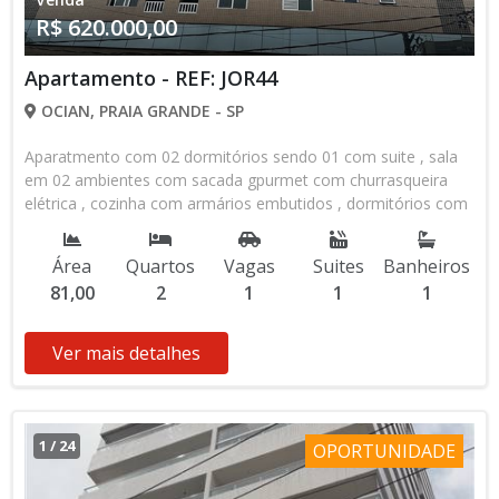
R$ 620.000,00
Apartamento - REF: JOR44
OCIAN, PRAIA GRANDE - SP
Aparatmento com 02 dormitórios sendo 01 com suite , sala
em 02 ambientes com sacada gpurmet com churrasqueira
elétrica , cozinha com armários embutidos , dormitórios com
cama Box e armários novos . sacads compreende a sala e o
dormitório. área técinica para instalação de ar-condicionado.
Área
Quartos
Vagas
Suites
Banheiros
]Prédiop com lazer , piscina , salão de jogos e festas
81,00
2
1
1
1
,totalmente mobiliado e decorado. Prédio semi -novo. Venha
conhecer o apartamento e se encantar.
Ver mais detalhes
1
/
24
OPORTUNIDADE