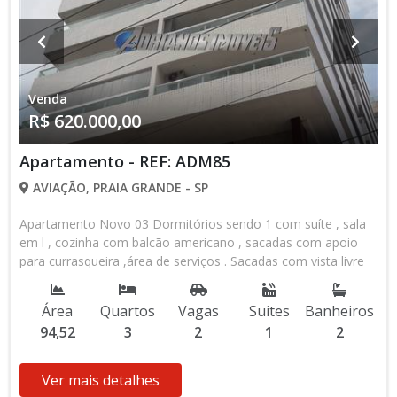
Venda
R$ 620.000,00
Apartamento - REF: ADM85
AVIAÇÃO, PRAIA GRANDE - SP
Apartamento Novo 03 Dormitórios sendo 1 com suíte , sala
em l , cozinha com balcão americano , sacadas com apoio
para currasqueira ,área de serviços . Sacadas com vista livre
para o Mar. Prédio com elevadores . Salões de jogos e festas
, espaço kids. Piscina ,espaço grill. Prédio Novo . Apto Pronto
Área
Quartos
Vagas
Suites
Banheiros
para Morar.
94,52
3
2
1
2
Ver mais detalhes