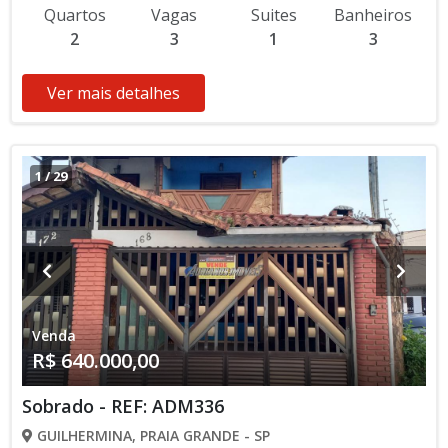
Quartos
Vagas
Suites
Banheiros
2
3
1
3
Ver mais detalhes
1
/
29
Venda
R$ 640.000,00
Sobrado - REF: ADM336
GUILHERMINA, PRAIA GRANDE - SP