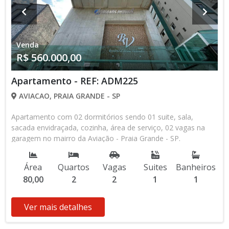
Venda
R$ 560.000,00
Apartamento - REF: ADM225
AVIACAO, PRAIA GRANDE - SP
Apartamento com 02 dormitórios sendo 01 suite, sala,
sacada envidraçada, cozinha, área de serviço, 02 vagas na
garagem no mairro da Aviação - Praia Grande - SP.
Área
Quartos
Vagas
Suites
Banheiros
80,00
2
2
1
1
Ver mais detalhes