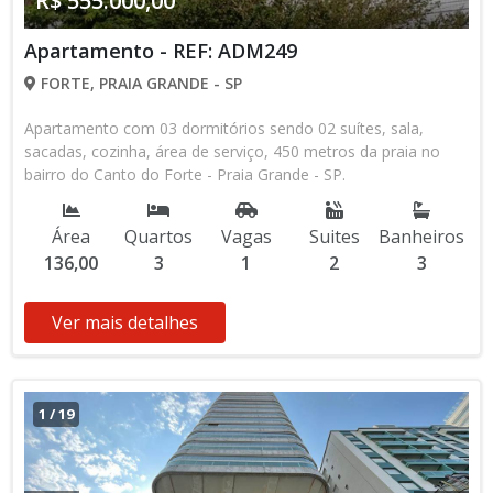
R$ 555.000,00
Apartamento - REF: ADM249
FORTE, PRAIA GRANDE - SP
Apartamento com 03 dormitórios sendo 02 suítes, sala,
sacadas, cozinha, área de serviço, 450 metros da praia no
bairro do Canto do Forte - Praia Grande - SP.
Área
Quartos
Vagas
Suites
Banheiros
136,00
3
1
2
3
Ver mais detalhes
1
/
19