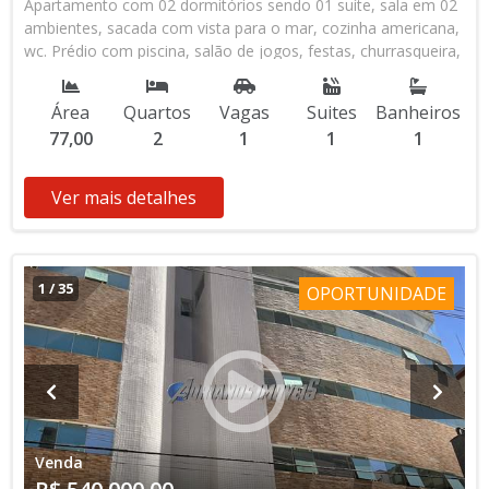
Apartamento com 02 dormitórios sendo 01 suíte, sala em 02
ambientes, sacada com vista para o mar, cozinha americana,
wc. Prédio com piscina, salão de jogos, festas, churrasqueira,
01 vaga na garagem, no bairro da Aviação - Praia Grande -
SP.
Área
Quartos
Vagas
Suites
Banheiros
77,00
2
1
1
1
Ver mais detalhes
1
/
35
OPORTUNIDADE
Venda