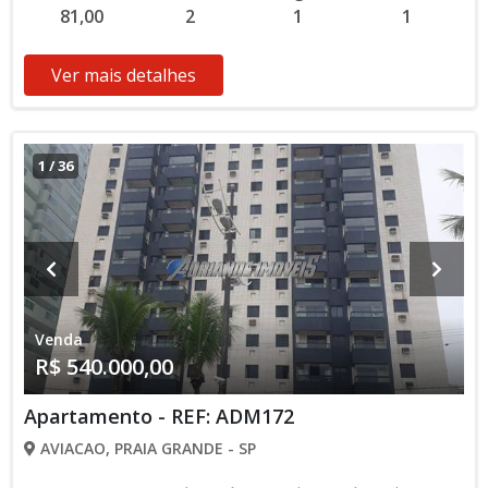
81,00
2
1
1
Ver mais detalhes
1
/
36
Venda
R$ 540.000,00
Apartamento - REF: ADM172
AVIACAO, PRAIA GRANDE - SP