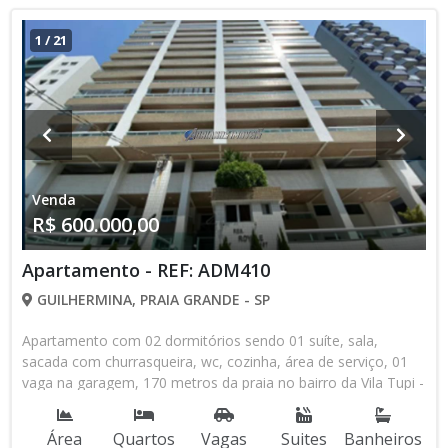
1
/
21
Venda
R$ 600.000,00
Apartamento - REF: ADM410
GUILHERMINA, PRAIA GRANDE - SP
Apartamento com 02 dormitórios sendo 01 suíte, sala,
sacada com churrasqueira, wc, cozinha, área de serviço, 01
vaga na garagem, 170 metros da praia no bairro da Vila Tupi -
Praia Grande - SP
Área
Quartos
Vagas
Suites
Banheiros