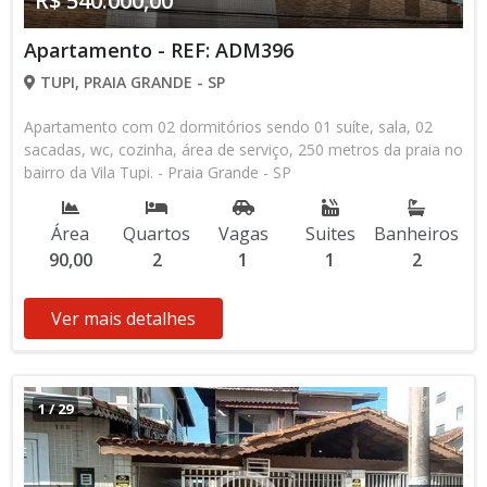
R$ 540.000,00
Apartamento - REF: ADM396
TUPI, PRAIA GRANDE - SP
Apartamento com 02 dormitórios sendo 01 suíte, sala, 02
sacadas, wc, cozinha, área de serviço, 250 metros da praia no
bairro da Vila Tupi. - Praia Grande - SP
Área
Quartos
Vagas
Suites
Banheiros
90,00
2
1
1
2
Ver mais detalhes
1
/
29